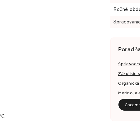
Ročné obd
Spracovani
Poradň
Sprievodc
Zákulisie 
Organická 
Merino, al
Chcem v
°C