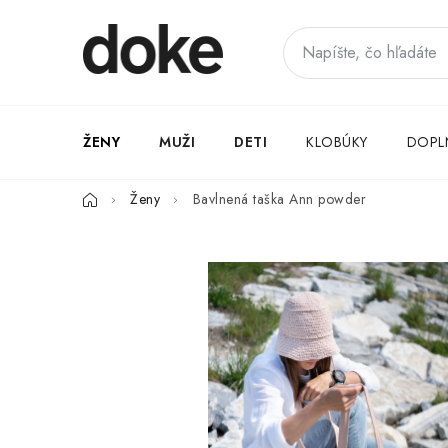
Prejsť
na
obsah
ŽENY
MUŽI
DETI
KLOBÚKY
DOPL
Domov
Ženy
Bavlnená taška Ann powder