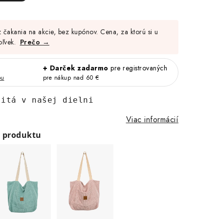
Jednotková
cena:
čakania na akcie, bez kupónov. Cena, za ktorú si u
oľvek.
Prečo →
+ Darček zadarmo
pre registrovaných
bu
pre nákup nad 60 €
šitá v našej dielni
Viac informácií