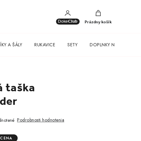
NÁKUPNÝ
KOŠÍK
Doke
Club
Prázdny košík
KY A ŠÁLY
RUKAVICE
SETY
DOPLNKY NA KAŽDÝ D
á taška
der
Podrobnosti hodnotenia
notené
 CENA