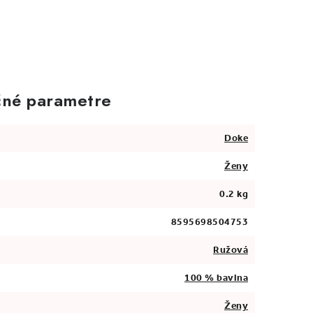
né parametre
Doke
Ženy
0.2 kg
8595698504753
Ružová
100 % bavlna
Ženy