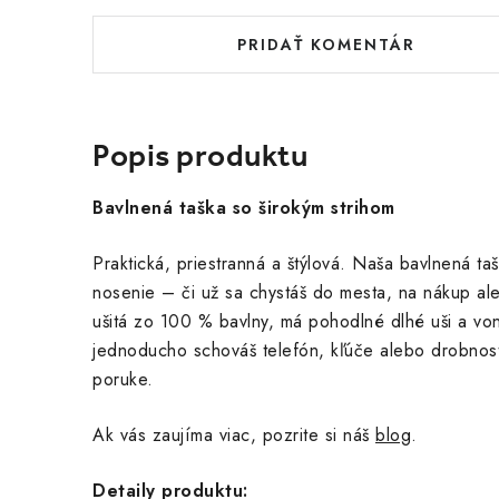
PRIDAŤ KOMENTÁR
Popis produktu
Bavlnená taška so širokým strihom
Praktická, priestranná a štýlová. Naša bavlnená t
nosenie – či už sa chystáš do mesta, na nákup ale
ušitá zo 100 % bavlny, má pohodlné dlhé uši a von
jednoducho schováš telefón, kľúče alebo drobnost
poruke.
Ak vás zaujíma viac, pozrite si náš
blog
.
Detaily produktu: