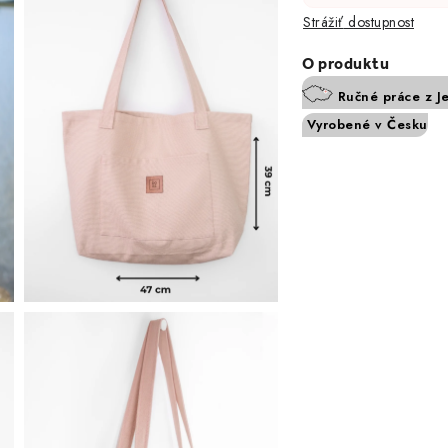
Strážiť
Ručné práce z J
Vyrobené v Česku