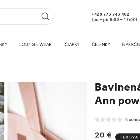
+420 773 743 402
(po – pi: 8:00 – 17:00)
NKY
LOUNGE WEAR
ČIAPKY
ČELENKY
NÁKRČNÍ
Bavlnen
Ann pow
Neohod
20 €
FÉROVÁ