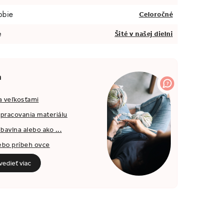
obie
Celoročné
e
Šité v našej dielni
a
a veľkosťami
spracovania materiálu
bavlna alebo ako ...
ebo príbeh ovce
edieť viac