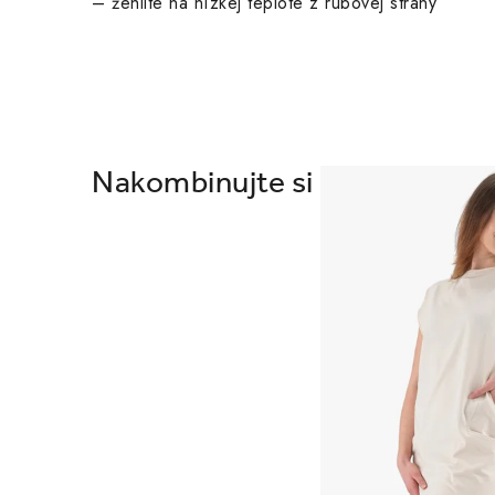
– žehlite na nízkej teplote z rubovej strany