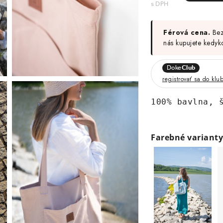
Férová cena.
Bez 
nás kupujete kedyk
Doke
Club
registrovať sa do klu
100% bavlna, 