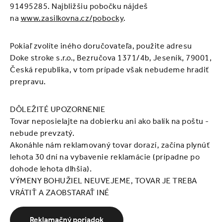
ČELENKY
91495285. Najbližšiu pobočku nájdeš
na
www.zasilkovna.cz/pobocky
.
NÁKRČNÍKY A ŠÁLY
Pokiaľ zvolíte iného doručovateľa, použite adresu
RUKAVICE
Doke stroke s.r.o., Bezručova 1371/4b, Jeseník, 79001,
Česká republika, v tom prípade však nebudeme hradiť
SETY
prepravu.
DOPLNKY NA KAŽDÝ DEŇ
DÔLEŽITÉ UPOZORNENIE
Tovar neposielajte na dobierku ani ako balík na poštu -
DOPREDAJ ŠIAT
nebude prevzatý.
Akonáhle nám reklamovaný tovar dorazí, začína plynúť
PRIHLÁSENIE
lehota 30 dní na vybavenie reklamácie (prípadne po
dohode lehota dlhšia).
VÝMENY BOHUŽIEL NEUVEJEME, TOVAR JE TREBA
O nás
Blog
Kontakt
VRÁTIŤ A ZAOBSTARAŤ INÉ
Reklamačný poriadok