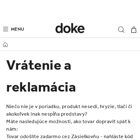
Prejsť
na
obsah
Hľad
NÁ
ŽENY
KOŠ
MUŽI
Domov
DETI
Vrátenie a
KLOBÚKY
reklamácia
DOPLNKY
Niečo nie je v poriadku, produkt nesedí, hryzie, tlačí či
LOUNGE WEAR
akokoľvek inak nespĺňa predstavy?
Máte nasledujúce možnosti, ako tovar dopraviť späť k
ČIAPKY
nám:
Tovar odošlite zadarmo cez Zásielkovňu - nahláste kód