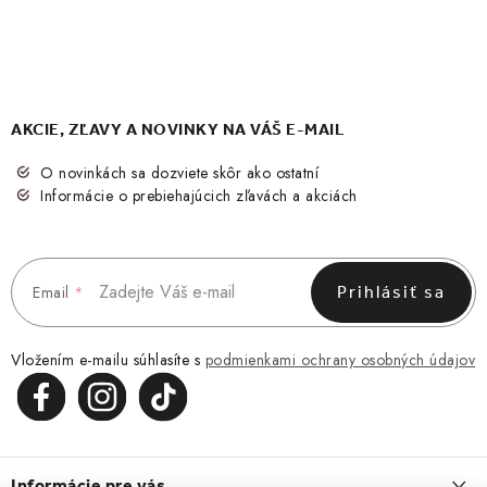
AKCIE, ZĽAVY A NOVINKY NA VÁŠ E-MAIL
O novinkách sa dozviete skôr ako ostatní
Informácie o prebiehajúcich zľavách a akciách
Email
Prihlásiť sa
Vložením e-mailu súhlasíte s
podmienkami ochrany osobných údajov
Z
á
Informácie pre vás