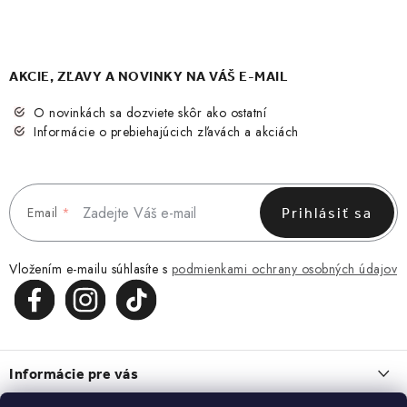
AKCIE, ZĽAVY A NOVINKY NA VÁŠ E-MAIL
O novinkách sa dozviete skôr ako ostatní
Informácie o prebiehajúcich zľavách a akciách
Email
Prihlásiť sa
Vložením e-mailu súhlasíte s
podmienkami ochrany osobných údajov
Z
á
Informácie pre vás
p