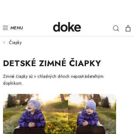
Prejsť
na
obsah
Hľad
NÁ
ŽENY
KOŠ
MUŽI
Čiapky
DETI
DETSKÉ ZIMNÉ ČIAPKY
KLOBÚKY
Zimné čiapky sú v chladných dňoch nepostrádateľným
doplnkom.
DOPLNKY
LOUNGE WEAR
ČIAPKY