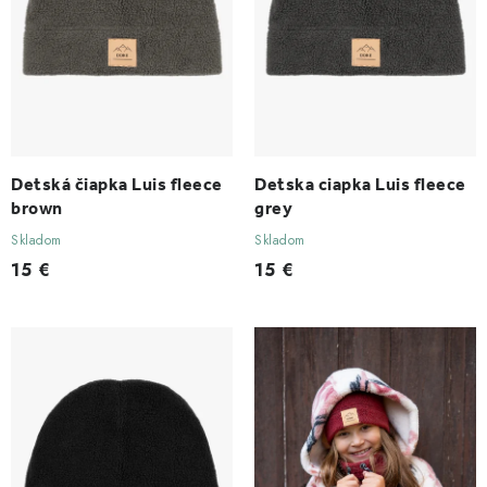
k
d
t
u
o
k
v
t
o
v
Detská čiapka Luis fleece
Detska ciapka Luis fleece
brown
grey
Skladom
Skladom
15 €
15 €