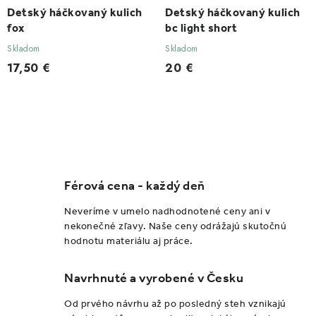
Detský háčkovaný kulich
Detský háčkovaný kulich
fox
bc light short
Skladom
Skladom
17,50 €
20 €
O
v
l
Férová cena - každý deň
á
d
Neveríme v umelo nadhodnotené ceny ani v
a
nekonečné zľavy. Naše ceny odrážajú skutočnú
hodnotu materiálu aj práce.
c
i
Navrhnuté a vyrobené v Česku
e
p
Od prvého návrhu až po posledný steh vznikajú