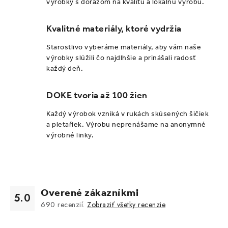
r
výrobky s dôrazom na kvalitu a lokálnu výrobu.
v
k
Kvalitné materiály, ktoré vydržia
y
Starostlivo vyberáme materiály, aby vám naše
v
výrobky slúžili čo najdlhšie a prinášali radosť
ý
každý deň.
p
i
DOKE tvoria až 100 žien
s
Každý výrobok vzniká v rukách skúsených šičiek
u
a pletařiek. Výrobu neprenášame na anonymné
výrobné linky.
Overené zákazníkmi
5.0
690
recenzií.
Zobraziť všetky recenzie