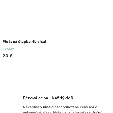
Pletená čiapka rib sisal
Skladom
23 €
O
v
l
Férová cena - každý deň
á
d
Neveríme v umelo nadhodnotené ceny ani v
nekonečné zľavy. Naše ceny odrážajú skutočnú