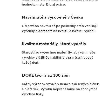
a
hodnotu materiálu aj práce.
c
i
Navrhnuté a vyrobené v Česku
e
p
Od prvého návrhu až po posledný steh vznikajú
r
výrobky s dôrazom na kvalitu a lokálnu výrobu.
v
k
Kvalitné materiály, ktoré vydržia
y
Starostlivo vyberáme materiály, aby vám naše
v
výrobky slúžili čo najdlhšie a prinášali radosť
ý
každý deň.
p
i
DOKE tvoria až 100 žien
s
Každý výrobok vzniká v rukách skúsených šičiek
u
a pletařiek. Výrobu neprenášame na anonymné
výrobné linky.