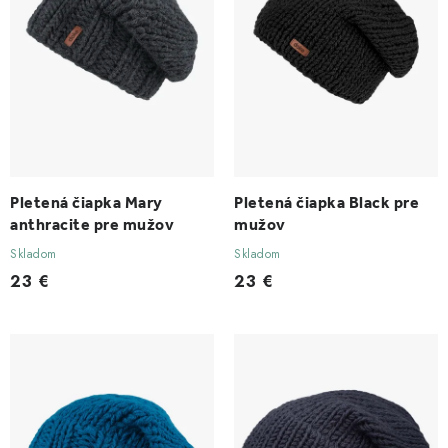
u
o
k
d
t
u
o
k
v
t
o
v
Pletená čiapka Mary
Pletená čiapka Black pre
anthracite pre mužov
mužov
Skladom
Skladom
23 €
23 €