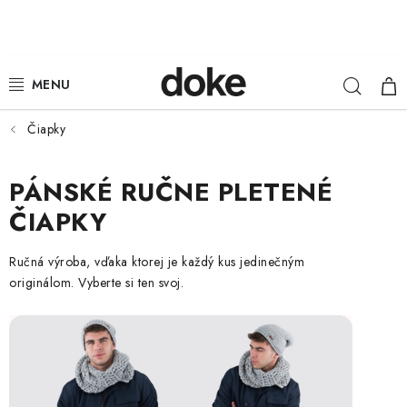
Prejsť
na
obsah
Hľad
NÁ
ŽENY
KOŠ
MUŽI
Čiapky
DETI
PÁNSKÉ RUČNE PLETENÉ
ČIAPKY
KLOBÚKY
Ručná výroba, vďaka ktorej je každý kus jedinečným
DOPLNKY
originálom. Vyberte si ten svoj.
LOUNGE WEAR
ČIAPKY