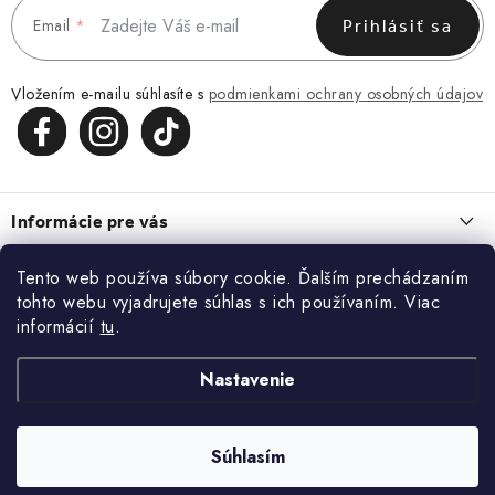
Email
Prihlásiť sa
Vložením e-mailu súhlasíte s
podmienkami ochrany osobných údajov
Z
á
Informácie pre vás
p
ä
Obchodné podmienky
Tento web používa súbory cookie. Ďalším prechádzaním
O NÁS
t
tohto webu vyjadrujete súhlas s ich používaním. Viac
Zásady spracovania a ochrany osobných údajov
i
O nás
informácií
tu
.
Blog
Vrátenie a reklamácia
e
Kontakt
ĽADVINKA, KTORÁ ZAPADNE DO KAŽDÉHO DŇA
Nastavenie
Kontakt
KONTAKT
13.7.2026
Blog
Doprava a platba
+420 773 743 402
MACRAMÉ. KEĎ CHCETE NIEČO, ČO NEBUDE MAŤ NIKTO INÝ
Súhlasím
Copyright 2026
Doke
. Všetky práva vyhradené.
22.6.2026
Moja objednávka
info@doke.cz
Vytvoril Shoptet