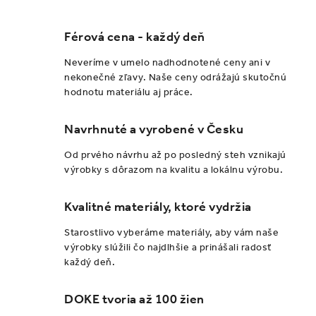
c
á
n
i
k
e
Férová cena - každý deň
o
p
Neveríme v umelo nadhodnotené ceny ani v
v
r
nekonečné zľavy. Naše ceny odrážajú skutočnú
a
v
hodnotu materiálu aj práce.
n
k
i
y
Navrhnuté a vyrobené v Česku
e
v
Od prvého návrhu až po posledný steh vznikajú
ý
výrobky s dôrazom na kvalitu a lokálnu výrobu.
p
i
Kvalitné materiály, ktoré vydržia
s
Starostlivo vyberáme materiály, aby vám naše
u
výrobky slúžili čo najdlhšie a prinášali radosť
každý deň.
DOKE tvoria až 100 žien