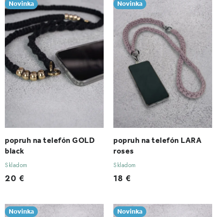
Novinka
Novinka
r
e
o
p
d
r
u
o
k
d
t
u
o
k
v
t
o
v
popruh na telefón GOLD
popruh na telefón LARA
black
roses
Skladom
Skladom
20 €
18 €
Novinka
Novinka