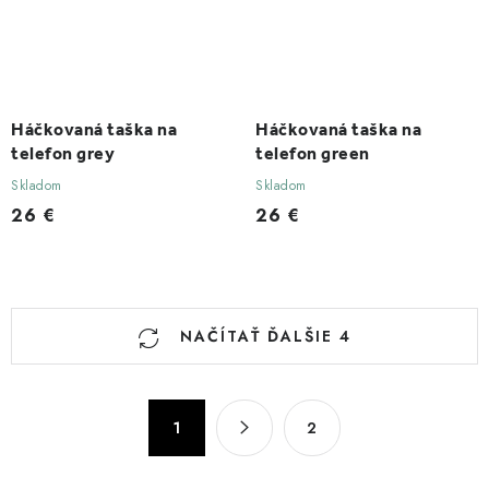
Háčkovaná taška na
Háčkovaná taška na
telefon grey
telefon green
Skladom
Skladom
26 €
26 €
O
NAČÍTAŤ ĎALŠIE 4
v
l
á
S
1
2
d
t
a
r