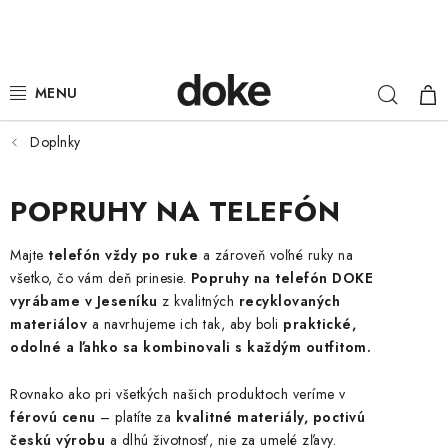
Prejsť
na
obsah
Hľad
NÁ
ŽENY
KOŠ
MUŽI
Doplnky
DETI
POPRUHY NA TELEFÓN
KLOBÚKY
Majte
telefón vždy po ruke
a zároveň voľné ruky na
všetko, čo vám deň prinesie.
Popruhy na telefón DOKE
DOPLNKY
vyrábame v Jeseníku
z kvalitných
recyklovaných
materiálov
a navrhujeme ich tak, aby boli
praktické,
LOUNGE WEAR
odolné a ľahko sa kombinovali s každým outfitom.
Rovnako ako pri všetkých našich produktoch veríme v
ČIAPKY
férovú cenu
– platíte za
kvalitné materiály, poctivú
českú výrobu
a dlhú životnosť, nie za umelé zľavy.