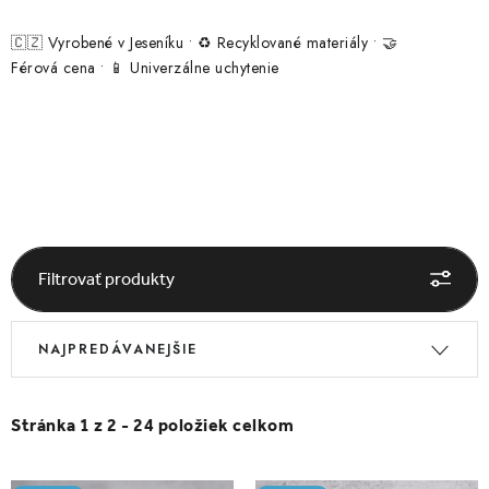
ČELENKY
🇨🇿 Vyrobené v Jeseníku • ♻️ Recyklované materiály • 🤝
NÁKRČNÍKY A ŠÁLY
Férová cena • 📱 Univerzálne uchytenie
RUKAVICE
SETY
DOPLNKY NA KAŽDÝ DEŇ
Filtrovať produkty
DOPREDAJ ŠIAT
V
R
PRIHLÁSENIE
NAJPREDÁVANEJŠIE
ý
a
p
d
O nás
Blog
Kontakt
i
e
Stránka
1
z
2
-
24
položiek celkom
s
n
p
i