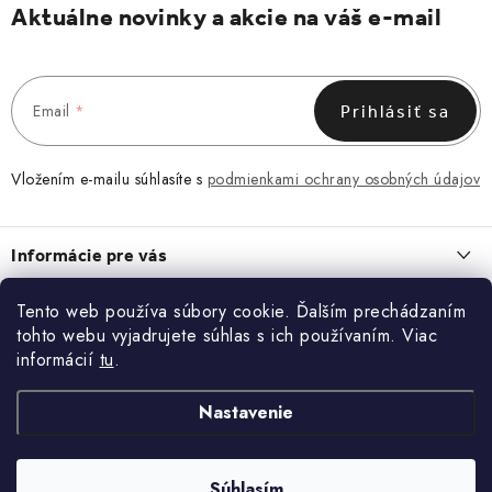
Aktuálne novinky a akcie na váš e-mail
Email
Prihlásiť sa
Vložením e-mailu súhlasíte s
podmienkami ochrany osobných údajov
Z
á
Informácie pre vás
p
ä
Obchodné podmienky
Tento web používa súbory cookie. Ďalším prechádzaním
O NÁS
t
tohto webu vyjadrujete súhlas s ich používaním. Viac
Zásady spracovania a ochrany osobných údajov
i
O nás
informácií
tu
.
Blog
Vrátenie a reklamácia
e
Kontakt
ĽADVINKA, KTORÁ ZAPADNE DO KAŽDÉHO DŇA
Nastavenie
Kontakt
KONTAKT
13.7.2026
Blog
Doprava a platba
+420 773 743 402
MACRAMÉ. KEĎ CHCETE NIEČO, ČO NEBUDE MAŤ NIKTO INÝ
Súhlasím
Copyright 2026
Doke
. Všetky práva vyhradené.