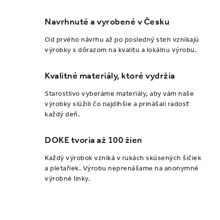
Navrhnuté a vyrobené v Česku
Od prvého návrhu až po posledný steh vznikajú
výrobky s dôrazom na kvalitu a lokálnu výrobu.
Kvalitné materiály, ktoré vydržia
Starostlivo vyberáme materiály, aby vám naše
výrobky slúžili čo najdlhšie a prinášali radosť
každý deň.
DOKE tvoria až 100 žien
Každý výrobok vzniká v rukách skúsených šičiek
a pletařiek. Výrobu neprenášame na anonymné
výrobné linky.