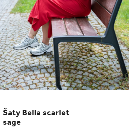
ČELENKY
NÁKRČNÍKY A ŠÁLY
RUKAVICE
SETY
DOPLNKY NA KAŽDÝ DEŇ
DOPREDAJ ŠIAT
PRIHLÁSENIE
Obchodné podmienky
Šaty Bella scarlet
Zásady spracovania a ochrany osobných údajov
sage
Vrátenie a reklamácia
Kontakt
Doprava a platba