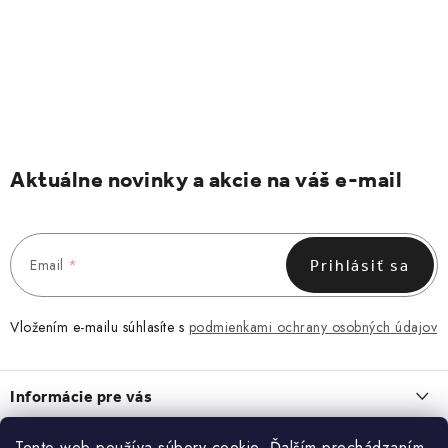
Aktuálne novinky a akcie na váš e-mail
Email
Prihlásiť sa
Vložením e-mailu súhlasíte s
podmienkami ochrany osobných údajov
Z
á
Informácie pre vás
p
ä
Obchodné podmienky
Tento web používa súbory cookie. Ďalším prechádzaním
O NÁS