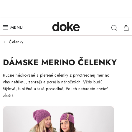
Prejsť
na
obsah
Hľad
NÁ
ŽENY
KOŠ
MUŽI
Čelenky
DETI
DÁMSKE MERINO ČELENKY
KLOBÚKY
Ručne háčkované a pletené čelenky z prvotriednej merino
vlny nefúknu, zahrejú a potešia náročných. Vždy budú
DOPLNKY
štýlové, funkčné a také pohodlné, že ich nebudete chcieť
zložiť.
LOUNGE WEAR
ČIAPKY