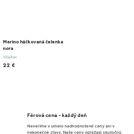
Merino háčkovaná čelenka
nora
Skladom
22 €
O
v
l
Férová cena - každý deň
á
d
Neveríme v umelo nadhodnotené ceny ani v
a
nekonečné zľavy. Naše ceny odrážajú skutočnú