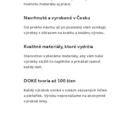
hodnotu materiálu aj práce.
c
i
Navrhnuté a vyrobené v Česku
e
p
Od prvého návrhu až po posledný steh vznikajú
r
výrobky s dôrazom na kvalitu a lokálnu výrobu.
v
k
Kvalitné materiály, ktoré vydržia
y
Starostlivo vyberáme materiály, aby vám naše
v
výrobky slúžili čo najdlhšie a prinášali radosť
ý
každý deň.
p
i
DOKE tvoria až 100 žien
s
Každý výrobok vzniká v rukách skúsených šičiek
u
a pletařiek. Výrobu neprenášame na anonymné
výrobné linky.