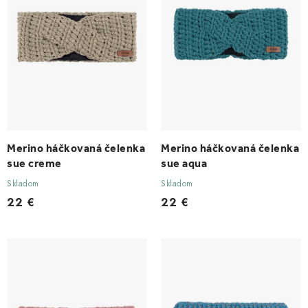
d
r
u
o
k
d
t
u
o
k
v
t
o
v
Merino háčkovaná čelenka
Merino háčkovaná čelenka
sue creme
sue aqua
Skladom
Skladom
22 €
22 €