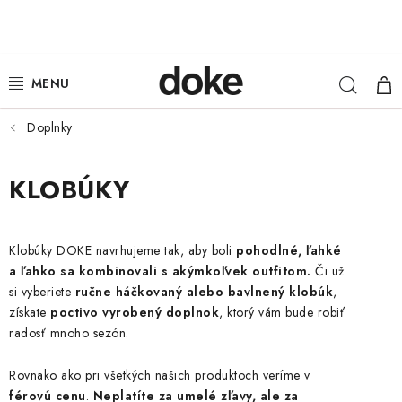
Prejsť
na
obsah
Hľad
NÁ
ŽENY
KOŠ
MUŽI
Doplnky
DETI
KLOBÚKY
KLOBÚKY
Klobúky DOKE navrhujeme tak, aby boli
pohodlné, ľahké
DOPLNKY
a ľahko sa kombinovali s akýmkoľvek outfitom.
Či už
si vyberiete
ručne háčkovaný alebo bavlnený klobúk
,
LOUNGE WEAR
získate
poctivo vyrobený doplnok
, ktorý vám bude robiť
radosť mnoho sezón.
ČIAPKY
Rovnako ako pri všetkých našich produktoch veríme v
férovú cenu
.
Neplatíte za umelé zľavy, ale za