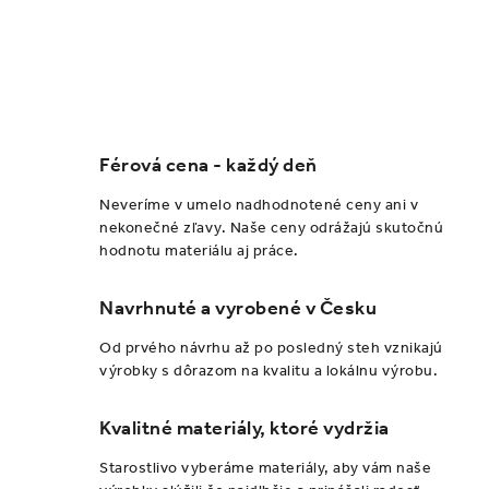
O
v
l
Férová cena - každý deň
á
d
Neveríme v umelo nadhodnotené ceny ani v
a
nekonečné zľavy. Naše ceny odrážajú skutočnú
hodnotu materiálu aj práce.
c
i
Navrhnuté a vyrobené v Česku
e
p
Od prvého návrhu až po posledný steh vznikajú
r
výrobky s dôrazom na kvalitu a lokálnu výrobu.
v
k
Kvalitné materiály, ktoré vydržia
y
Starostlivo vyberáme materiály, aby vám naše
v