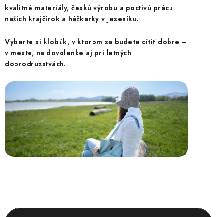
ČELENKY
kvalitné materiály, českú výrobu a poctivú prácu
našich krajčírok a háčkarky v Jeseníku.
NÁKRČNÍKY A ŠÁLY
Vyberte si klobúk, v ktorom sa budete cítiť dobre –
RUKAVICE
v meste, na dovolenke aj pri letných
dobrodružstvách.
SETY
DOPLNKY NA KAŽDÝ DEŇ
DOPREDAJ ŠIAT
PRIHLÁSENIE
O nás
Blog
Kontakt