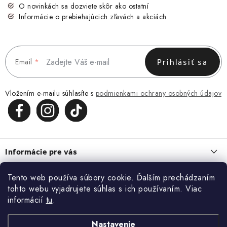
O novinkách sa dozviete skôr ako ostatní
Informácie o prebiehajúcich zľavách a akciách
Email
Prihlásiť sa
Vložením e-mailu súhlasíte s
podmienkami ochrany osobných údajov
Z
á
Informácie pre vás
p
ä
Obchodné podmienky
Tento web používa súbory cookie. Ďalším prechádzaním
O NÁS
t
tohto webu vyjadrujete súhlas s ich používaním. Viac
Zásady spracovania a ochrany osobných údajov
i
O nás
informácií
tu
.
Blog
Vrátenie a reklamácia
e
Kontakt
ĽADVINKA, KTORÁ ZAPADNE DO KAŽDÉHO DŇA
Nastavenie