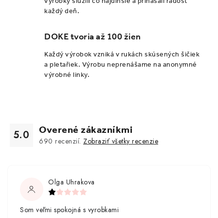
výrobky slúžili čo najdlhšie a prinášali radosť
ý
každý deň.
p
i
DOKE tvoria až 100 žien
s
Každý výrobok vzniká v rukách skúsených šičiek
u
a pletařiek. Výrobu neprenášame na anonymné
výrobné linky.
Overené zákazníkmi
5.0
690
recenzií.
Zobraziť všetky recenzie
Olga Uhrakova
Som veľmi spokojná s vyrobkami