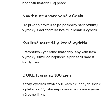
hodnotu materiálu aj práce.
Navrhnuté a vyrobené v Česku
Od prvého návrhu až po posledný steh vznikajú
výrobky s dôrazom na kvalitu a lokálnu výrobu.
Kvalitné materiály, ktoré vydržia
Starostlivo vyberáme materiály, aby vám naše
výrobky slúžili čo najdlhšie a prinášali radosť
každý deň.
DOKE tvoria až 100 žien
Každý výrobok vzniká v rukách skúsených šičiek
a pletařiek. Výrobu neprenášame na anonymné
výrobné linky.