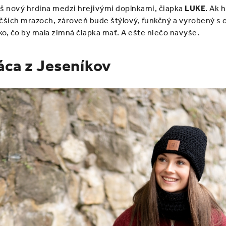
náš nový hrdina medzi hrejivými doplnkami, čiapka
LUKE
. Ak 
väčších mrazoch, zároveň bude štýlový, funkčný a vyrobený s 
, čo by mala zimná čiapka mať. A ešte niečo navyše.
áca z Jeseníkov