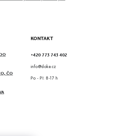
KONTAKT
 DO
+420 773 743 402
info@doke.cz
O, ČO
Po - PI: 8-17 h
VA