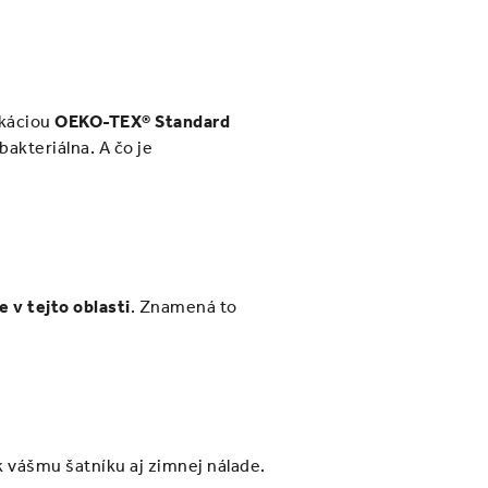
ikáciou
OEKO-TEX® Standard
bakteriálna. A čo je
 v tejto oblasti
. Znamená to
k vášmu šatníku aj zimnej nálade.