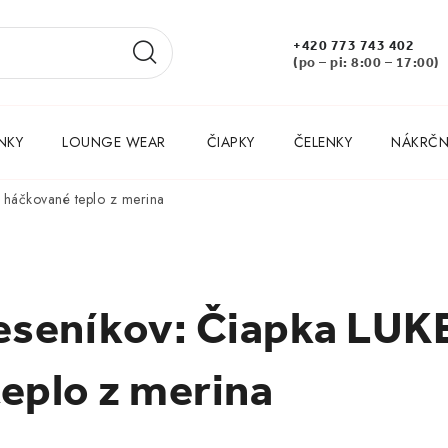
+420 773 743 402
(po – pi: 8:00 – 17:00)
NKY
LOUNGE WEAR
ČIAPKY
ČELENKY
NÁKRČNÍ
ě háčkované teplo z merina
eseníkov: Čiapka LUKE
eplo z merina