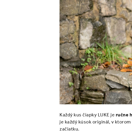
Každý kus čiapky LUKE je
ručne 
je každý kúsok originál, v ktoro
začiatku.