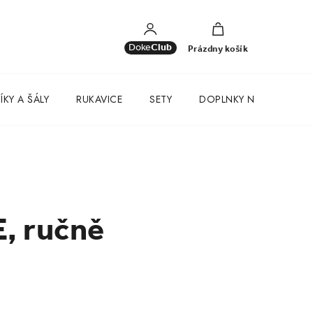
NÁKUPNÝ
KOŠÍK
Doke
Club
Prázdny košík
KY A ŠÁLY
RUKAVICE
SETY
DOPLNKY NA KAŽDÝ D
, ručně