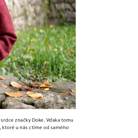
a srdce značky Doke. Vďaka tomu
a, ktoré u nás ctíme od samého