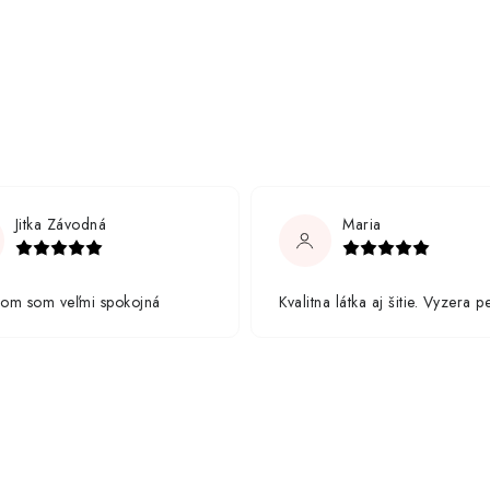
Jitka Závodná
Maria
rom som veľmi spokojná
Kvalitna látka aj šitie. Vyzera p