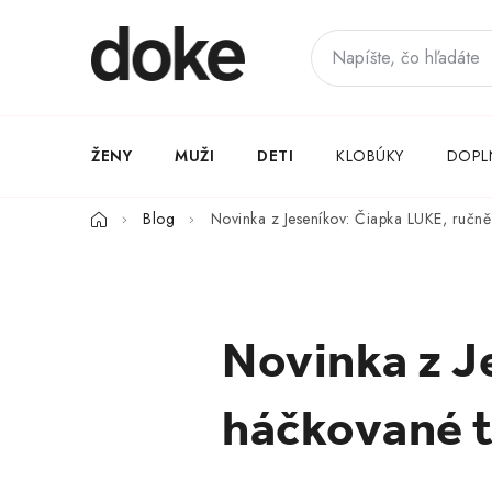
Prejsť
na
obsah
ŽENY
MUŽI
DETI
KLOBÚKY
DOPL
Domov
Blog
Novinka z Jeseníkov: Čiapka LUKE, ručn
Novinka z J
háčkované t