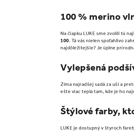
100 % merino vl
Na čiapku LUKE sme zvolili tú na
100
. Tá vás nielen spoľahlivo zah
najdôležitejšie? Je úplne prírodn
Vylepšená podšív
Zima najradšej sadá za uši a pre
ešte viac tepla tam, kde je ho na
Štýlové farby, k
LUKE je dostupný v štyroch farebn