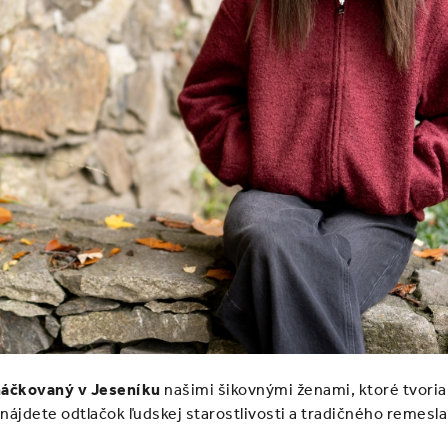
háčkovaný v Jeseníku
našimi šikovnými ženami, ktoré tvori
m nájdete odtlačok ľudskej starostlivosti a tradičného remesl