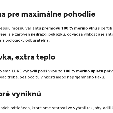
na pre maximálne pohodlie
jlepšiu možnú variantu
prémiovú 100 % merino vlnu
s certif
reje, ale zároveň
nedráždi pokožku
, odvádza vlhkosť a je anti
á a biologicky odbúrateľná.
ka, extra teplo
to sme LUKE vybavili podšívkou zo
100 % merino úpletu práve
jviac treba, bez pocitu vlhkosti alebo nepríjemného tlaku.
toré vyniknú
ých odtieňoch, ktoré sme starostlivo vybrali tak, aby ladili 