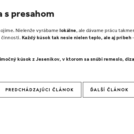
a s presahom
stojíme. Nielenže vyrábame
lokálne
, ale dávame prácu takmer
 činnosti.
Každý kúsok tak nesie nielen teplo, ale aj príbeh
–
nimočný kúsok z Jeseníkov, v ktorom sa snúbi remeslo, diza
PREDCHÁDZAJÚCI ČLÁNOK
ĎALŠÍ ČLÁNOK