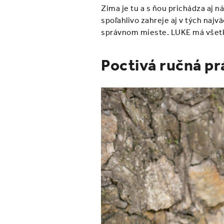
Zima je tu a s ňou prichádza aj 
spoľahlivo zahreje aj v tých naj
správnom mieste. LUKE má všetko
Poctivá ručná pr