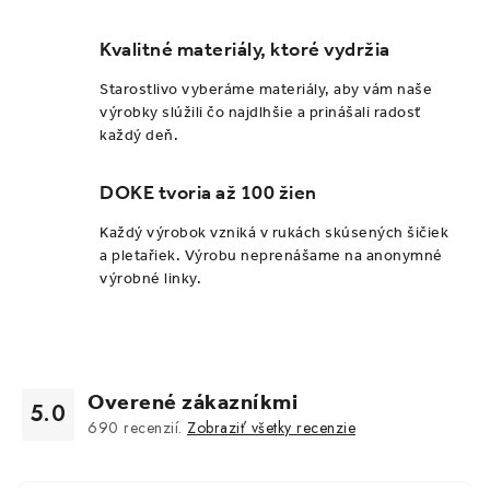
Kvalitné materiály, ktoré vydržia
Starostlivo vyberáme materiály, aby vám naše
výrobky slúžili čo najdlhšie a prinášali radosť
každý deň.
DOKE tvoria až 100 žien
Každý výrobok vzniká v rukách skúsených šičiek
a pletařiek. Výrobu neprenášame na anonymné
výrobné linky.
Overené zákazníkmi
5.0
690
recenzií.
Zobraziť všetky recenzie