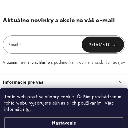
Aktuálne novinky a akcie na váš e-mail
Email
Prihlásiť sa
Vložením e-mailu súhlasíte s
podmienkami ochrany osobných údajov
Z
á
Informácie pre vás
p
ä
Obchodné podmienky
Tento web používa súbory cookie. Ďalším prechádzaním
O NÁS
t
tohto webu vyjadrujete súhlas s ich používaním. Viac
Zásady spracovania a ochrany osobných údajov
i
O nás
informácií
tu
.
Blog
Vrátenie a reklamácia
e
Kontakt
ĽADVINKA, KTORÁ ZAPADNE DO KAŽDÉHO DŇA
Nastavenie
Kontakt
KONTAKT
13.7.2026