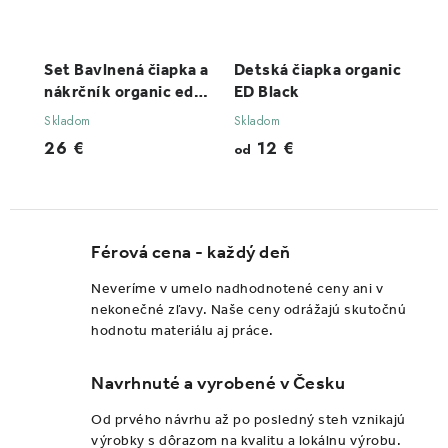
Set Bavlnená čiapka a
Detská čiapka organic
nákrčník organic ed
ED Black
black
Skladom
Skladom
12 €
26 €
od
Férová cena - každý deň
Neveríme v umelo nadhodnotené ceny ani v
nekonečné zľavy. Naše ceny odrážajú skutočnú
hodnotu materiálu aj práce.
Navrhnuté a vyrobené v Česku
Od prvého návrhu až po posledný steh vznikajú
výrobky s dôrazom na kvalitu a lokálnu výrobu.