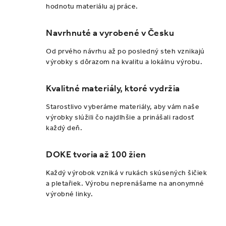
hodnotu materiálu aj práce.
Navrhnuté a vyrobené v Česku
Od prvého návrhu až po posledný steh vznikajú
výrobky s dôrazom na kvalitu a lokálnu výrobu.
Kvalitné materiály, ktoré vydržia
Starostlivo vyberáme materiály, aby vám naše
výrobky slúžili čo najdlhšie a prinášali radosť
každý deň.
DOKE tvoria až 100 žien
Každý výrobok vzniká v rukách skúsených šičiek
a pletařiek. Výrobu neprenášame na anonymné
výrobné linky.