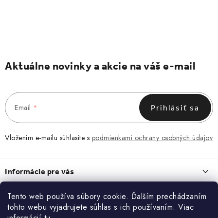
Aktuálne novinky a akcie na váš e-mail
Email
Prihlásiť sa
Vložením e-mailu súhlasíte s
podmienkami ochrany osobných údajov
Z
á
Informácie pre vás
p
ä
Obchodné podmienky
Tento web používa súbory cookie. Ďalším prechádzaním
O NÁS
t
tohto webu vyjadrujete súhlas s ich používaním. Viac
Zásady spracovania a ochrany osobných údajov
i
O nás
informácií
tu
.