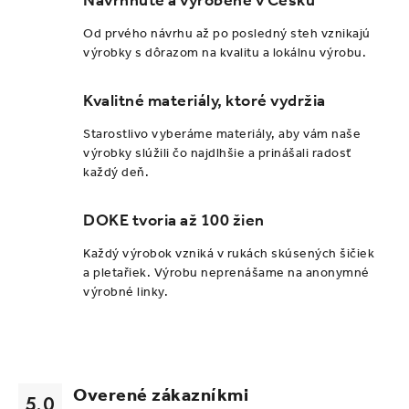
Navrhnuté a vyrobené v Česku
Od prvého návrhu až po posledný steh vznikajú
výrobky s dôrazom na kvalitu a lokálnu výrobu.
Kvalitné materiály, ktoré vydržia
Starostlivo vyberáme materiály, aby vám naše
výrobky slúžili čo najdlhšie a prinášali radosť
každý deň.
DOKE tvoria až 100 žien
Každý výrobok vzniká v rukách skúsených šičiek
a pletařiek. Výrobu neprenášame na anonymné
výrobné linky.
Overené zákazníkmi
5.0