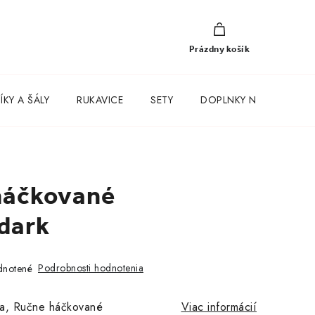
NÁKUPNÝ
KOŠÍK
Prázdny košík
KY A ŠÁLY
RUKAVICE
SETY
DOPLNKY NA KAŽDÝ D
háčkované
dark
Podrobnosti hodnotenia
notené
dza, Ručne háčkované
Viac informácií