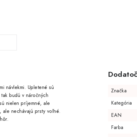
Dodatoč
ými návlekmi. Upletené sú
Značka
y tak budú v náročných
Kategória
ú nielen príjemné, ale
, ale nechávajú prsty voľné.
EAN
hôr.
Farba