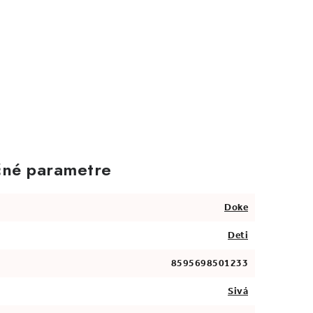
né parametre
Doke
Deti
8595698501233
Sivá