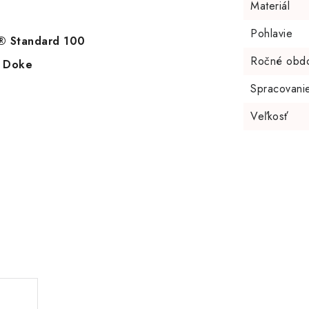
Materiál
Pohlavie
X® Standard 100
Ročné obd
i Doke
Spracovani
Veľkosť