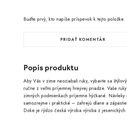
Buďte prvý, kto napíše príspevok k tejto položke.
PRIDAŤ KOMENTÁR
Popis produktu
Aby Vás v zime neoziabali ruky, vybavte sa štýlov
ručne z veľmi príjemnej hrejivej priadze. Vaše ruk
zimných podmienkach príjemne hýčkané. Návleky s
samozrejme i praktické – zahrejú dlane a zápästie
Doke je rýdzo česká výroba výroba z jesenických 