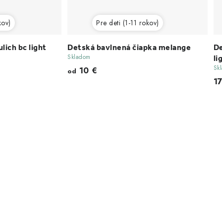
kov)
Pre deti (1-11 rokov)
ich bc light
Detská bavlnená čiapka melange
De
Skladom
li
Sk
10 €
od
1