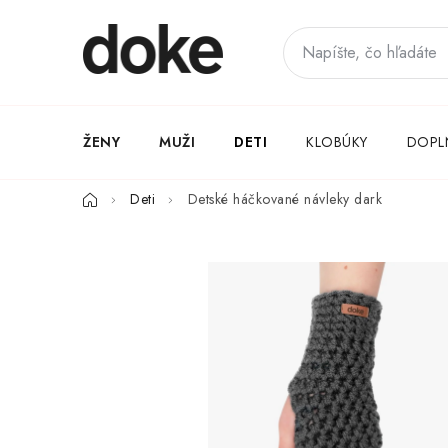
Prejsť
na
obsah
ŽENY
MUŽI
DETI
KLOBÚKY
DOPL
Domov
Deti
Detské háčkované návleky dark