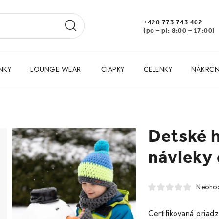
+420 773 743 402
(po – pi: 8:00 – 17:00)
NKY
LOUNGE WEAR
ČIAPKY
ČELENKY
NÁKRČNÍ
Detské 
návleky 
Neohod
Certifikovaná pria