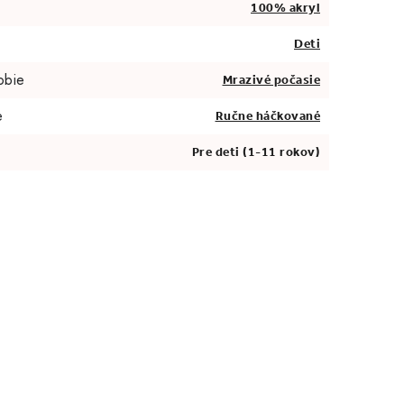
100% akryl
Deti
obie
Mrazivé počasie
e
Ručne háčkované
Pre deti (1-11 rokov)