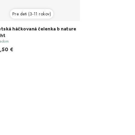
Pre deti (3-11 rokov)
tská háčkovaná čelenka b nature
ght
ladom
7,50 €