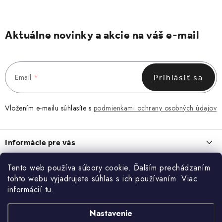
Aktuálne novinky a akcie na váš e-mail
Email
Prihlásiť sa
Vložením e-mailu súhlasíte s
podmienkami ochrany osobných údajov
Z
á
Informácie pre vás
p
ä
Obchodné podmienky
Tento web používa súbory cookie. Ďalším prechádzaním
O NÁS
t
tohto webu vyjadrujete súhlas s ich používaním. Viac
Zásady spracovania a ochrany osobných údajov
i
O nás
informácií
tu
.
Blog
Vrátenie a reklamácia
e
Kontakt
ĽADVINKA, KTORÁ ZAPADNE DO KAŽDÉHO DŇA
Nastavenie
Kontakt
KONTAKT
13.7.2026