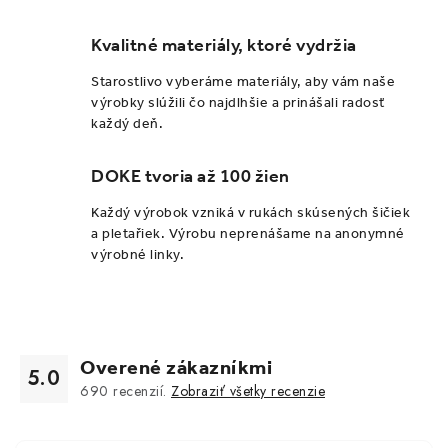
Kvalitné materiály, ktoré vydržia
Starostlivo vyberáme materiály, aby vám naše
výrobky slúžili čo najdlhšie a prinášali radosť
každý deň.
DOKE tvoria až 100 žien
Každý výrobok vzniká v rukách skúsených šičiek
a pletařiek. Výrobu neprenášame na anonymné
výrobné linky.
Overené zákazníkmi
5.0
690
recenzií.
Zobraziť všetky recenzie