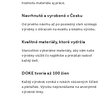
hodnotu materiálu aj práce.
Navrhnuté a vyrobené v Česku
Od prvého návrhu až po posledný steh vznikajú
výrobky s dôrazom na kvalitu a lokálnu výrobu.
Kvalitné materiály, ktoré vydržia
Starostlivo vyberáme materiály, aby vám naše
výrobky slúžili čo najdlhšie a prinášali radosť
každý deň.
DOKE tvoria až 100 žien
Každý výrobok vzniká v rukách skúsených šičiek
a pletařiek. Výrobu neprenášame na anonymné
výrobné linky.