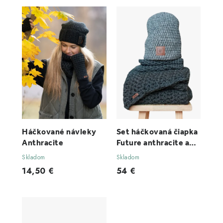
Háčkované návleky
Set háčkovaná čiapka
Anthracite
Future anthracite a
šál dark
Skladom
Skladom
14,50 €
54 €