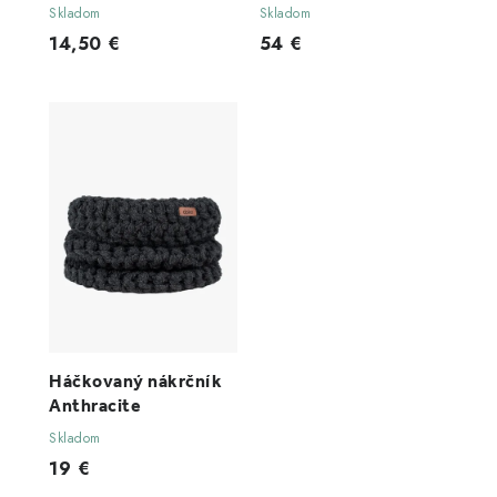
šál dark
Skladom
Skladom
14,50 €
54 €
Háčkovaný nákrčník
Anthracite
Skladom
19 €