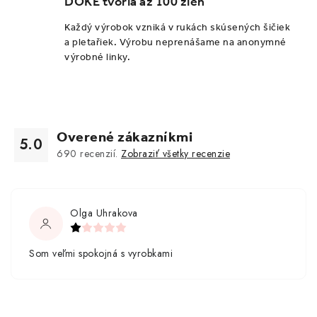
DOKE tvoria až 100 žien
Každý výrobok vzniká v rukách skúsených šičiek
a pletařiek. Výrobu neprenášame na anonymné
výrobné linky.
Overené zákazníkmi
5.0
690
recenzií.
Zobraziť všetky recenzie
Olga Uhrakova
Som veľmi spokojná s vyrobkami