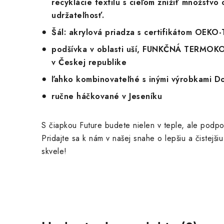
recyklácie textilu s cieľom znížiť množstvo
udržateľnosť.
Šál: akrylová priadza s certifikátom OEK
podšívka v oblasti uší, FUNKČNÁ TERMO
v Českej republike
ľahko kombinovateľné s inými výrobkami D
ručne háčkované v Jeseníku
S čiapkou Future budete nielen v teple, ale podpo
Pridajte sa k nám v našej snahe o lepšiu a čistejši
skvele!