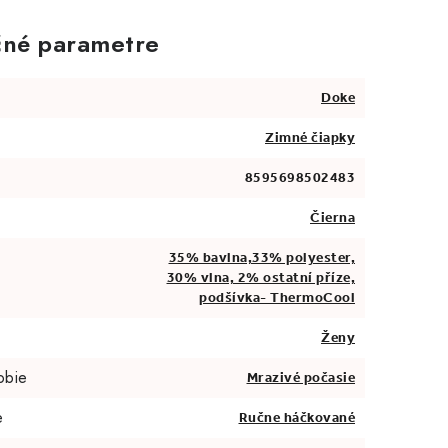
né parametre
Doke
Zimné čiapky
8595698502483
Čierna
35% bavlna,33% polyester,
30% vlna, 2% ostatní příze,
podšívka- ThermoCool
Ženy
obie
Mrazivé počasie
e
Ručne háčkované