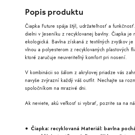
Popis produktu
Čiapka Future spája štýl, udržateľnosť a funkčnos
dielni v Jeseníku z recyklovanej bavlny. Čiapka je n
ekologická. Bavlna získaná z textilných zvyškov j
vlnou a polyesterom z recyklovaných plastových fl
ktoré zaručuje neuveriteľný komfort pri nosení.
V kombinácii so šálom z akrylovej priadze vás zah
navyše zvýrazní každý váš outfit. Nechajte sa ro
spoločníkom na mrazivé dni.
Ak neviete, akú veľkosť si vybrať, pozrite sa na n
Čiapka: recyklovaná Materiál: bavlna poch