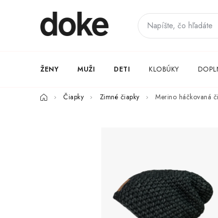
Prejsť
na
obsah
ŽENY
MUŽI
DETI
KLOBÚKY
DOPL
Domov
Čiapky
Zimné čiapky
Merino háčkovaná či