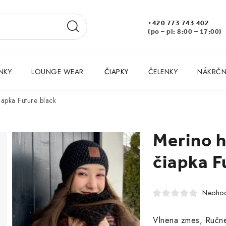
+420 773 743 402
(po – pi: 8:00 – 17:00)
NKY
LOUNGE WEAR
ČIAPKY
ČELENKY
NÁKRČNÍ
apka Future black
Merino 
čiapka F
Neohod
Vlnena zmes, Ručn