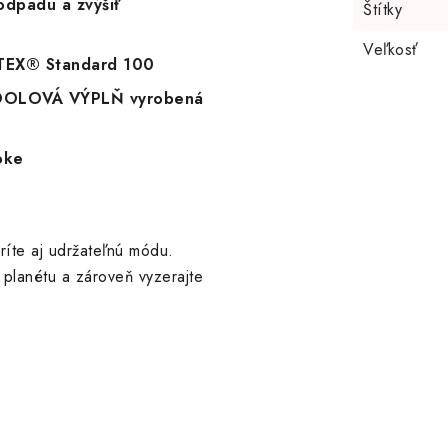
 odpadu a zvýšiť
Štítky
Veľkosť
O-TEX® Standard 100
KOOLOVÁ VÝPLŇ vyrobená
oke
ríte aj udržateľnú módu.
u planétu a zároveň vyzerajte