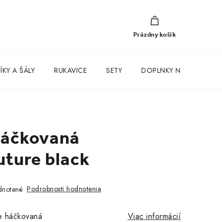
NÁKUPNÝ
KOŠÍK
Prázdny košík
KY A ŠÁLY
RUKAVICE
SETY
DOPLNKY NA KAŽDÝ D
háčkovaná
uture black
Podrobnosti hodnotenia
notené
e háčkovaná
Viac informácií