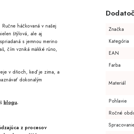
Dodatoč
ť. Ručne háčkovaná v našej
Značka
ielen štýlová, ale aj
Kategória
e spriadaná s jemnou merino
iaš, čím vzniká mäkké rúno,
EAN
Farba
reje v dňoch, keď je zima, a
zmaznávať dokonalým
Materiál
Pohlavie
áš
blogu
.
Ročné obd
Spracovani
ádzajúca z procesov