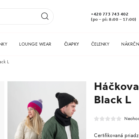
+420 773 743 402
(po – pi: 8:00 – 17:00)
NKY
LOUNGE WEAR
ČIAPKY
ČELENKY
NÁKRČNÍ
ack L
Háčkova
Black L
Neohod
Certifikovaná priad