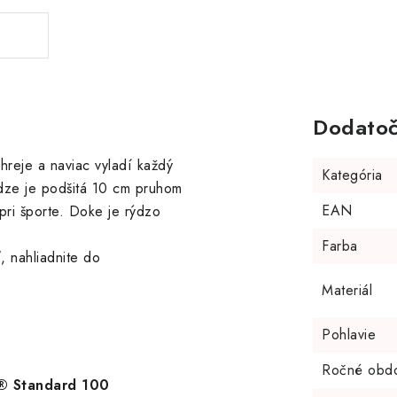
Dodatoč
hreje a naviac vyladí každý
Kategória
adze je podšitá 10 cm pruhom
EAN
pri športe. Doke je rýdzo
Farba
, nahliadnite do
Materiál
Pohlavie
Ročné obd
X® Standard 100