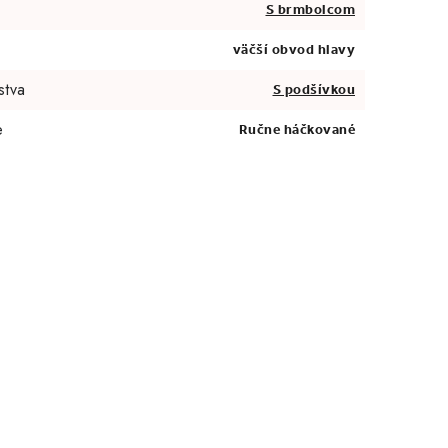
S brmbolcom
väčší obvod hlavy
stva
S podšívkou
e
Ručne háčkované