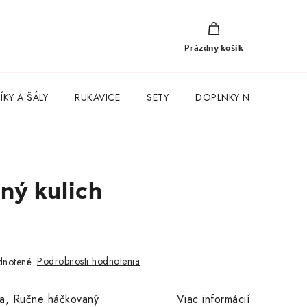
NÁKUPNÝ
KOŠÍK
Prázdny košík
KY A ŠÁLY
RUKAVICE
SETY
DOPLNKY NA KAŽDÝ D
ný kulich
Podrobnosti hodnotenia
notené
za, Ručne háčkovaný
Viac informácií