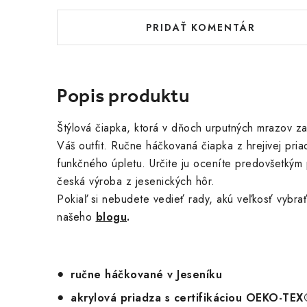
PRIDAŤ KOMENTÁR
Popis produktu
Štýlová čiapka, ktorá v dňoch urputných mrazov za
Váš outfit. Ručne háčkovaná čiapka z hrejivej pri
funkčného úpletu. Určite ju oceníte predovšetkým 
česká výroba z jesenických hôr.
Pokiaľ si nebudete vedieť rady, akú veľkosť vybrať
našeho
blogu
.
ručne háčkované v Jeseníku
akrylová priadza s certifikáciou OEKO-TE