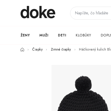
Prejsť
na
obsah
ŽENY
MUŽI
DETI
KLOBÚKY
DOPL
Domov
Čiapky
Zimné čiapky
Háčkovaný kulich Bl