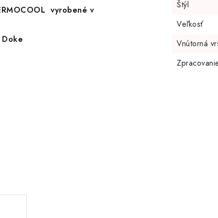
Štýl
THERMOCOOL vyrobené v
Veľkosť
i Doke
Vnútorná vr
Zpracovani