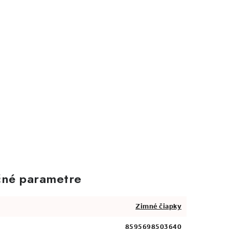
né parametre
Zimné čiapky
8595698503640