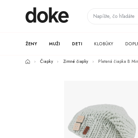
Prejsť
na
obsah
ŽENY
MUŽI
DETI
KLOBÚKY
DOPL
Domov
Čiapky
Zimné čiapky
Pletená čiapka B Min