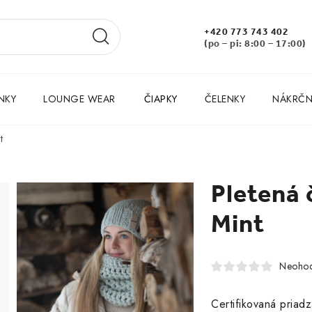
+420 773 743 402
(po – pi: 8:00 – 17:00)
NKY
LOUNGE WEAR
ČIAPKY
ČELENKY
NÁKRČNÍ
t
Pletená 
Mint
Neohod
Certifikovaná priad