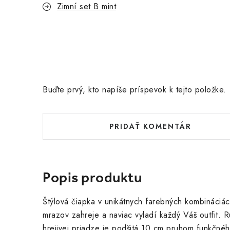
Zimní set B mint
Buďte prvý, kto napíše príspevok k tejto položke.
PRIDAŤ KOMENTÁR
Popis produktu
Štýlová čiapka v unikátnych farebných kombináciác
mrazov zahreje a naviac vyladí každý Váš outfit. 
hrejivej priadze je podšitá 10 cm pruhom funkčné