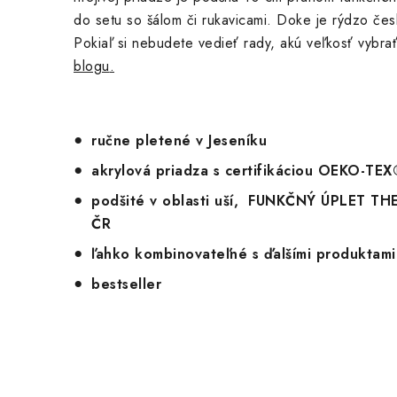
do setu so šálom či rukavicami. Doke je rýdzo čes
Pokiaľ si nebudete vedieť rady, akú veľkosť vybra
blogu
.
ručne pletené v Jeseníku
akrylová priadza s certifikáciou OEKO-TE
podšité v oblasti uší, FUNKČNÝ ÚPLET 
ČR
ľahko kombinovateľné s ďalšími produktam
bestseller