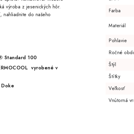
ká výroba z jesenických hôr.
Farba
ť, nahliadnite do našeho
Materiál
Pohlavie
Ročné obd
X® Standard 100
Štýl
THERMOCOOL vyrobené v
Štítky
i Doke
Veľkosť
Vnútorná vr