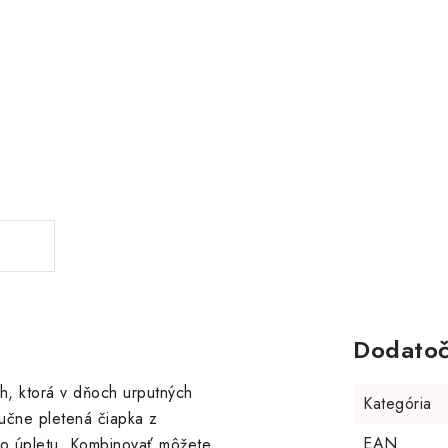
Dodatoč
h, ktorá v dňoch urputných
Kategória
Ručne pletená čiapka z
EAN
ho úpletu. Kombinovať môžete