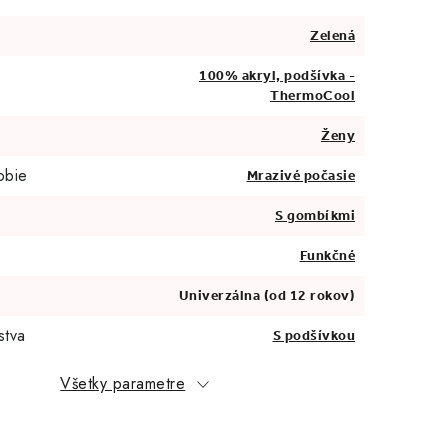
Zelená
100% akryl, podšívka -
ThermoCool
Ženy
obie
Mrazivé počasie
S gombíkmi
Funkčné
Univerzálna (od 12 rokov)
stva
S podšívkou
Všetky parametre