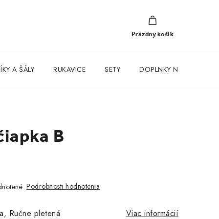
NÁKUPNÝ
KOŠÍK
Prázdny košík
KY A ŠÁLY
RUKAVICE
SETY
DOPLNKY NA KAŽDÝ D
čiapka B
Podrobnosti hodnotenia
notené
za, Ručne pletená
Viac informácií