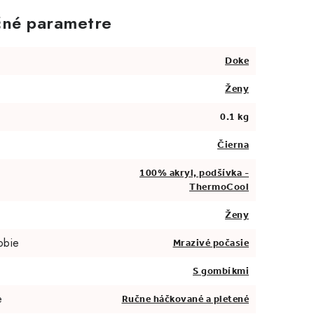
né parametre
Doke
Ženy
0.1 kg
Čierna
100% akryl, podšívka -
ThermoCool
Ženy
obie
Mrazivé počasie
S gombíkmi
e
Ručne háčkované a pletené