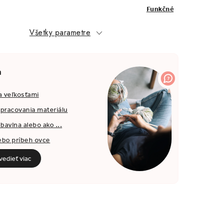
Funkčné
Všetky parametre
a
a veľkosťami
spracovania materiálu
bavlna alebo ako ...
ebo príbeh ovce
edieť viac