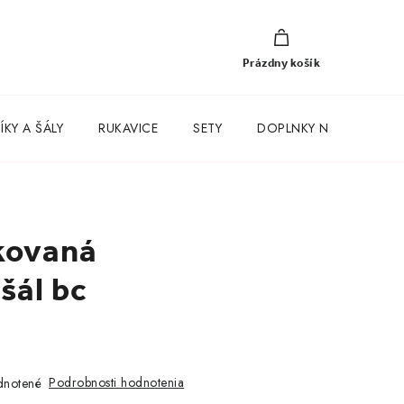
NÁKUPNÝ
KOŠÍK
Prázdny košík
KY A ŠÁLY
RUKAVICE
SETY
DOPLNKY NA KAŽDÝ D
kovaná
 šál bc
Podrobnosti hodnotenia
notené