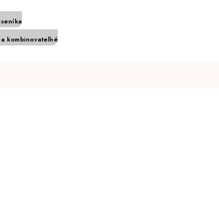
eseníka
a kombinovateľné