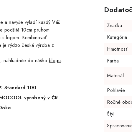
Dodatoč
je a navyše vyladí každý Váš
Značka
 je podšitá 10cm pruhom
Kategória
i s logom. Kombinovať
e je rýdzo česká výroba z
Hmotnosť
, nahliadnite do nášho
blogu
.
Farba
Materiál
X® Standard 100
Pohlavie
HERMOCOOL vyrobený v ČR
Ročné obd
 Doke
Štýl
Spracovani