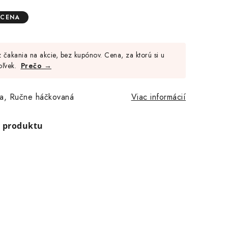
 CENA
Jednotková
cena:
čakania na akcie, bez kupónov. Cena, za ktorú si u
oľvek.
Prečo →
za, Ručne háčkovaná
Viac informácií