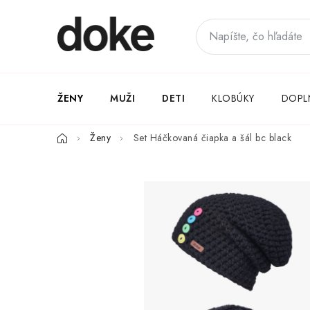
Prejsť
na
obsah
ŽENY
MUŽI
DETI
KLOBÚKY
DOPL
Domov
Ženy
Set Háčkovaná čiapka a šál bc black