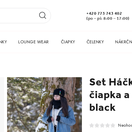
+420 773 743 402
(po – pi: 8:00 – 17:00)
NKY
LOUNGE WEAR
ČIAPKY
ČELENKY
NÁKRČNÍ
Set Háč
čiapka a
black
Neohod