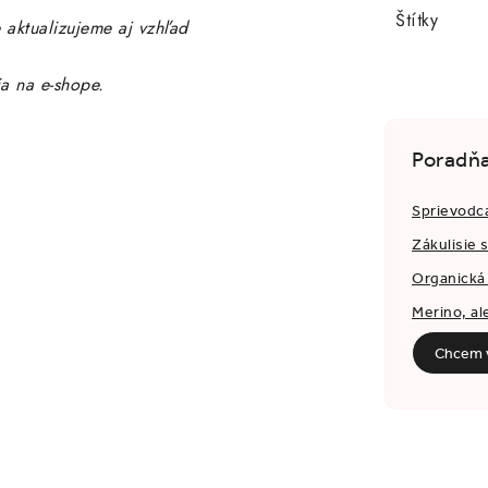
Štítky
 aktualizujeme aj vzhľad
ia na e-shope.
Poradň
Sprievodc
Zákulisie 
Organická 
Merino, al
Chcem v