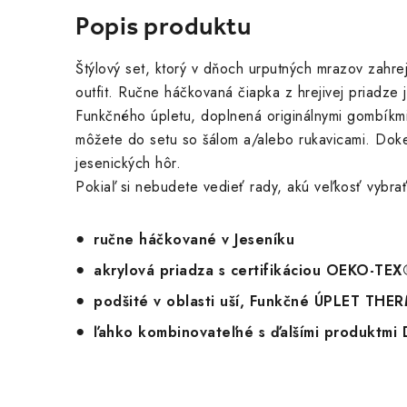
Popis produktu
Štýlový set, ktorý v dňoch urputných mrazov zahre
outfit. Ručne háčkovaná čiapka z hrejivej priadze
Funkčného úpletu, doplnená originálnymi gombíkm
môžete do setu so šálom a/alebo rukavicami. Dok
jesenických hôr.
Pokiaľ si nebudete vedieť rady, akú veľkosť vybrať
ručne háčkované v Jeseníku
akrylová priadza s certifikáciou OEKO-TE
podšité v oblasti uší, Funkčné ÚPLET T
ľahko kombinovateľné s ďalšími produktmi