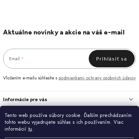
Aktuálne novinky a akcie na váš e-mail
Email
Prihlásiť sa
Vložením e-mailu súhlasíte s
podmienkami ochrany osobných údajov
Z
á
Informácie pre vás
p
ä
Obchodné podmienky
Tento web používa súbory cookie. Ďalším prechádzaním
O NÁS
t
tohto webu vyjadrujete súhlas s ich používaním. Viac
Zásady spracovania a ochrany osobných údajov
i
O nás
informácií
tu
.
Blog
Vrátenie a reklamácia
e