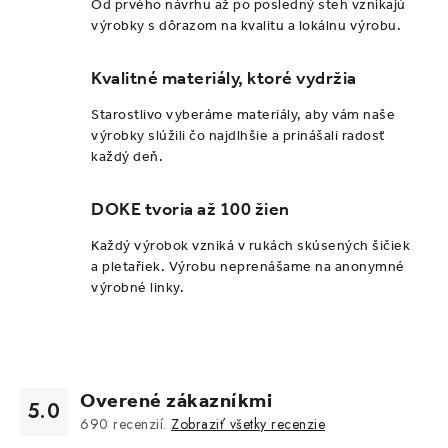
Od prvého návrhu až po posledný steh vznikajú
výrobky s dôrazom na kvalitu a lokálnu výrobu.
Kvalitné materiály, ktoré vydržia
Starostlivo vyberáme materiály, aby vám naše
výrobky slúžili čo najdlhšie a prinášali radosť
každý deň.
DOKE tvoria až 100 žien
Každý výrobok vzniká v rukách skúsených šičiek
a pletařiek. Výrobu neprenášame na anonymné
výrobné linky.
Overené zákazníkmi
5.0
690
recenzií.
Zobraziť všetky recenzie