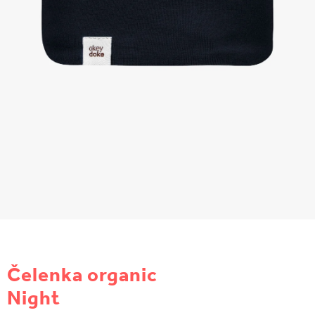
ČELENKY
NÁKRČNÍKY A ŠÁLY
RUKAVICE
SETY
DOPLNKY NA KAŽDÝ DEŇ
DOPREDAJ ŠIAT
PRIHLÁSENIE
Obchodné podmienky
Čelenka organic
Zásady spracovania a ochrany osobných údajov
Night
Vrátenie a reklamácia
Kontakt
Doprava a platba