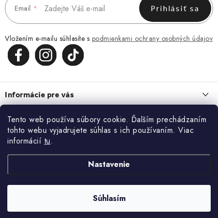
Email
Prihlásiť sa
Vložením e-mailu súhlasíte s
podmienkami ochrany osobných údajov
Z
á
Informácie pre vás
p
ä
Obchodné podmienky
Tento web používa súbory cookie. Ďalším prechádzaním
O NÁS
t
tohto webu vyjadrujete súhlas s ich používaním. Viac
Zásady spracovania a ochrany osobných údajov
i
O nás
informácií
tu
.
Blog
Vrátenie a reklamácia
e
Kontakt
ĽADVINKA, KTORÁ ZAPADNE DO KAŽDÉHO DŇA
Nastavenie
Kontakt
KONTAKT
13.7.2026
Blog
Doprava a platba
+420 773 743 402
MACRAMÉ. KEĎ CHCETE NIEČO, ČO NEBUDE MAŤ NIKTO INÝ
Súhlasím
Copyright 2026
Doke
. Všetky práva vyhradené.
22.6.2026
Moja objednávka
info@doke.cz
Vytvoril Shoptet