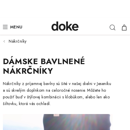
Prejsť
na
obsah
Hľad
NÁ
ŽENY
KOŠ
MUŽI
Nákrčníky
DETI
DÁMSKE BAVLNENÉ
NÁKRČNÍKY
KLOBÚKY
Nákrčníky z príjemnej bavlny sú šité v našej dielni v Jeseníku
DOPLNKY
a sú skvelým doplnkom na celoročné nosenie. Môžete ho
použiť buď v štýlovej kombinácii s klobúkom, alebo len ako
LOUNGE WEAR
šiltovku, ktorá vás ochladí.
ČIAPKY