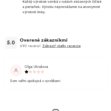
Každý výrobok vzniká v rukách skúsených šičiek
u
a pletařiek. Výrobu neprenášame na anonymné
výrobné linky.
Overené zákazníkmi
5.0
690
recenzií.
Zobraziť všetky recenzie
Olga Uhrakova
Som veľmi spokojná s vyrobkami