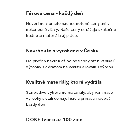
v
l
Férová cena - každý deň
á
d
Neveríme v umelo nadhodnotené ceny ani v
a
nekonečné zľavy. Naše ceny odrážajú skutočnú
hodnotu materiálu aj práce.
c
i
Navrhnuté a vyrobené v Česku
e
p
Od prvého návrhu až po posledný steh vznikajú
r
výrobky s dôrazom na kvalitu a lokálnu výrobu.
v
k
Kvalitné materiály, ktoré vydržia
y
Starostlivo vyberáme materiály, aby vám naše
v
výrobky slúžili čo najdlhšie a prinášali radosť
ý
každý deň.
p
i
DOKE tvoria až 100 žien
s