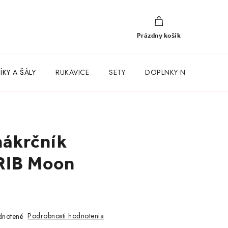
NÁKUPNÝ
KOŠÍK
Prázdny košík
KY A ŠÁLY
RUKAVICE
SETY
DOPLNKY NA KAŽDÝ D
nákrčník
 RIB Moon
Podrobnosti hodnotenia
notené