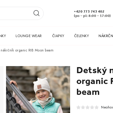
+420 773 743 402
(po – pi: 8:00 – 17:00)
NKY
LOUNGE WEAR
ČIAPKY
ČELENKY
NÁKRČNÍ
 nákrčník organic RIB Moon beam
Detský 
organic
beam
Neohod