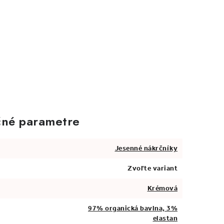
né parametre
Jesenné nákrčníky
Zvoľte variant
Krémová
97% organická bavlna, 3%
elastan