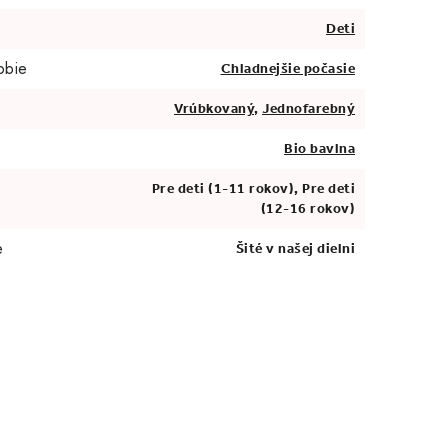
Deti
obie
Chladnejšie počasie
Vrúbkovaný
,
Jednofarebný
Bio bavlna
Pre deti (1-11 rokov), Pre deti
(12-16 rokov)
e
Šité v našej dielni