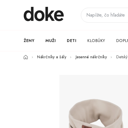
Prejsť
na
obsah
ŽENY
MUŽI
DETI
KLOBÚKY
DOPL
Domov
Nákrčníky a šály
Jesenné nákrčníky
Detský