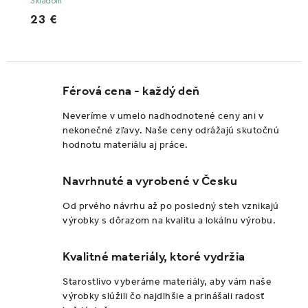
Skladom
23 €
Férová cena - každý deň
Neveríme v umelo nadhodnotené ceny ani v
nekonečné zľavy. Naše ceny odrážajú skutočnú
hodnotu materiálu aj práce.
Navrhnuté a vyrobené v Česku
Od prvého návrhu až po posledný steh vznikajú
výrobky s dôrazom na kvalitu a lokálnu výrobu.
Kvalitné materiály, ktoré vydržia
Starostlivo vyberáme materiály, aby vám naše
výrobky slúžili čo najdlhšie a prinášali radosť