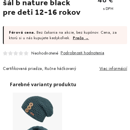
šál b nature black
cena:
Moja objednávka
pre deti 12-16 rokov
Férová cena.
Bez čakania na akcie, bez kupónov. Cena, za
ktorú si u nás kupujete kedykoľvek.
Prečo →
Podrobnosti hodnotenia
Neohodnotené
Certifikovaná priadza, Ručne háčkovaný
Viac informácií