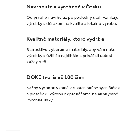
Navrhnuté a vyrobené v Česku
Od prvého návrhu až po posledný steh vznikajú
výrobky s dôrazom na kvalitu a lokálnu výrobu.
Kvalitné materiály, ktoré vydržia
Starostlivo vyberáme materiály, aby vám naše
výrobky slúžili čo najdlhšie a prinášali radosť
každý deň.
DOKE tvoria až 100 žien
Každý výrobok vzniká v rukách skúsených šičiek
a pletařiek. Výrobu neprenášame na anonymné
výrobné linky.