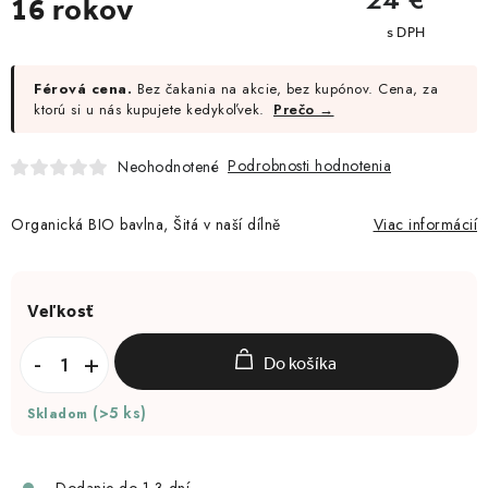
16 rokov
cena:
Moja objednávka
Férová cena.
Bez čakania na akcie, bez kupónov. Cena, za
ktorú si u nás kupujete kedykoľvek.
Prečo →
Podrobnosti hodnotenia
Neohodnotené
Organická BIO bavlna, Šitá v naší dílně
Viac informácií
Do košíka
(>5 ks)
Skladom