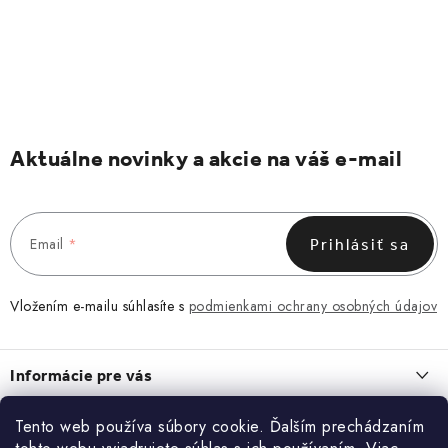
Aktuálne novinky a akcie na váš e-mail
Email
Prihlásiť sa
Vložením e-mailu súhlasíte s
podmienkami ochrany osobných údajov
Z
á
Informácie pre vás
p
ä
Obchodné podmienky
Tento web používa súbory cookie. Ďalším prechádzaním
O NÁS
t