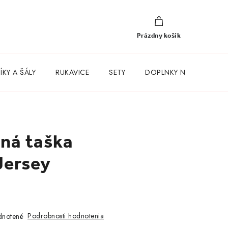
NÁKUPNÝ
KOŠÍK
Prázdny košík
KY A ŠÁLY
RUKAVICE
SETY
DOPLNKY NA KAŽDÝ D
ná taška
Jersey
Podrobnosti hodnotenia
notené