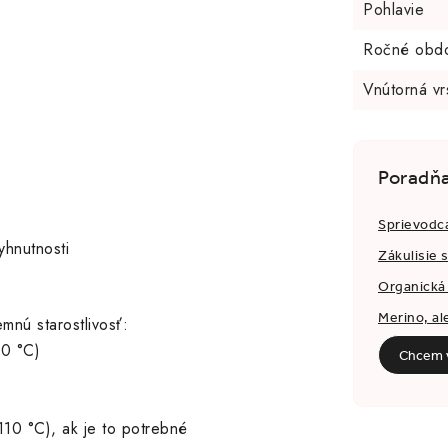
Pohlavie
Ročné obd
Vnútorná vr
Poradň
Sprievodc
hnutnosti
Zákulisie 
Organická 
Merino, al
emnú starostlivosť:
30 °C)
Chcem v
 110 °C), ak je to potrebné