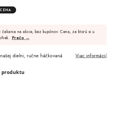
 CENA
Jednotková
cena:
čakania na akcie, bez kupónov. Cena, za ktorú si u
oľvek.
Prečo →
 našej dielni, ručne háčkovaná
Viac informácií