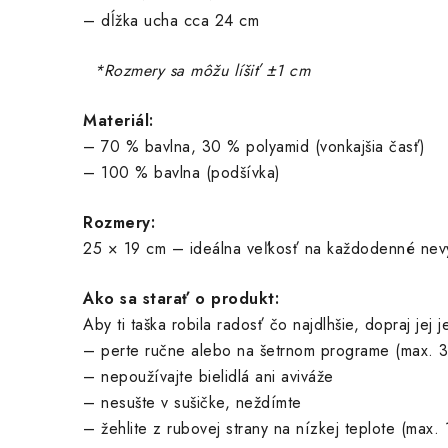
– dĺžka ucha cca 24 cm
*Rozmery sa môžu líšiť ±1 cm
Materiál:
– 70 % bavlna, 30 % polyamid (vonkajšia časť)
– 100 % bavlna (podšívka)
Rozmery:
25 × 19 cm – ideálna veľkosť na každodenné nevy
Ako sa starať o produkt:
Aby ti taška robila radosť čo najdlhšie, dopraj jej j
– perte ručne alebo na šetrnom programe (max. 
– nepoužívajte bielidlá ani aviváže
– nesušte v sušičke, neždímte
– žehlite z rubovej strany na nízkej teplote (max.