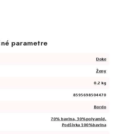
né parametre
Doke
Ženy
0.2 kg
8595698504470
Bordo
70% bavlna, 30%polyamid,
Podšívka 100%bavlna