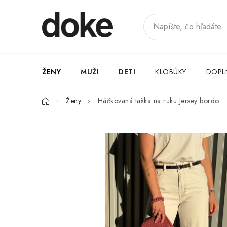
Prejsť
na
obsah
ŽENY
MUŽI
DETI
KLOBÚKY
DOPL
Domov
Ženy
Háčkovaná taška na ruku Jersey bordo