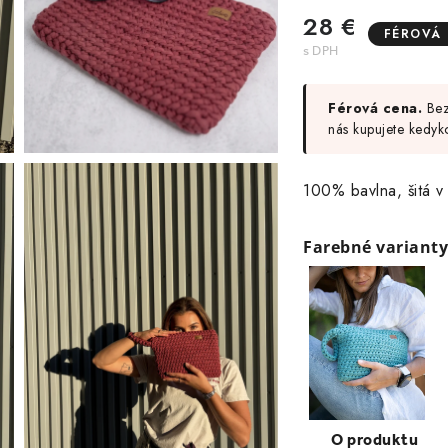
28 €
FÉROVÁ
Férová cena.
Bez 
nás kupujete kedyk
100% bavlna, šitá v