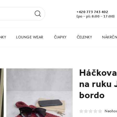
+420 773 743 402
(po – pi: 8:00 – 17:00)
NKY
LOUNGE WEAR
ČIAPKY
ČELENKY
NÁKRČNÍ
Háčkova
na ruku 
bordo
Neohod