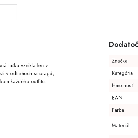
Dodatoč
Značka
aná taška vznikla len v
Kategória
sti v odtieňoch smaragd,
nkom každého outfitu.
Hmotnosť
EAN
Farba
Materiál