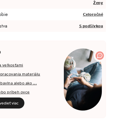
Ženy
obie
Celoročné
stva
S podšívkou
a
a veľkosťami
spracovania materiálu
bavlna alebo ako ...
ebo príbeh ovce
edieť viac