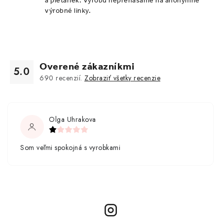
a pletařiek. Výrobu neprenášame na anonymné
výrobné linky.
Overené zákazníkmi
5.0
690
recenzií.
Zobraziť všetky recenzie
Olga Uhrakova
Som veľmi spokojná s vyrobkami