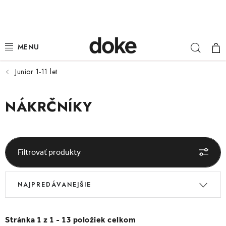
Prejsť
na
obsah
Hľad
NÁ
ŽENY
KOŠ
MUŽI
Junior 1-11 let
DETI
NÁKRČNÍKY
KLOBÚKY
DOPLNKY
Filtrovať produkty
LOUNGE WEAR
V
R
NAJPREDÁVANEJŠIE
ý
a
ČIAPKY
p
d
i
e
Stránka
1
z
1
-
13
položiek celkom