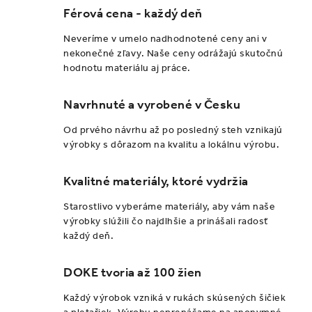
l
Férová cena - každý deň
á
d
Neveríme v umelo nadhodnotené ceny ani v
a
nekonečné zľavy. Naše ceny odrážajú skutočnú
hodnotu materiálu aj práce.
c
i
Navrhnuté a vyrobené v Česku
e
p
Od prvého návrhu až po posledný steh vznikajú
r
výrobky s dôrazom na kvalitu a lokálnu výrobu.
v
k
Kvalitné materiály, ktoré vydržia
y
Starostlivo vyberáme materiály, aby vám naše
v
výrobky slúžili čo najdlhšie a prinášali radosť
ý
každý deň.
p
i
DOKE tvoria až 100 žien
s
Každý výrobok vzniká v rukách skúsených šičiek
u