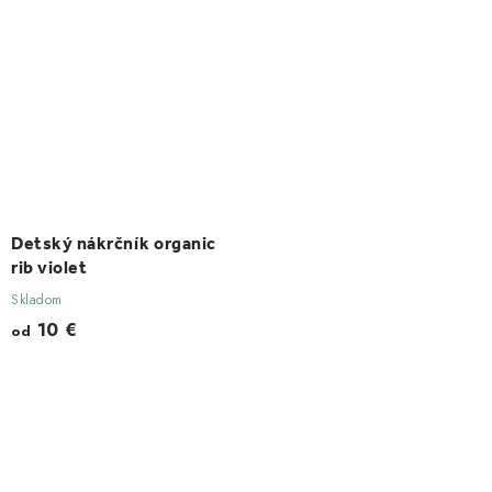
Detský nákrčník organic
rib violet
Skladom
10 €
od
O
v