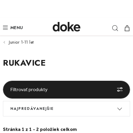
Prejsť
na
obsah
Hľad
NÁ
ŽENY
KOŠ
MUŽI
Junior 1-11 let
DETI
RUKAVICE
KLOBÚKY
DOPLNKY
Filtrovať produkty
LOUNGE WEAR
V
R
NAJPREDÁVANEJŠIE
ý
a
ČIAPKY
p
d
i
e
Stránka
1
z
1
-
2
položiek celkom