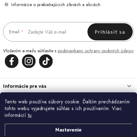
Informácie o prebiehajúcich zľavách a akciách
Email
Prihlásiť sa
Vložením e-mailu súhlasíte s
podmienkami ochrany osobných údajov
Z
á
Informácie pre vás
p
ä
Obchodné podmienky
Tento web používa súbory cookie. Ďalším prechádzaním
O NÁS
t
tohto webu vyjadrujete súhlas s ich používaním. Viac
Zásady spracovania a ochrany osobných údajov
i
O nás
informácií
tu
.
Blog
Vrátenie a reklamácia
e
Kontakt
ĽADVINKA, KTORÁ ZAPADNE DO KAŽDÉHO DŇA
Nastavenie
Kontakt
KONTAKT
13.7.2026
Blog