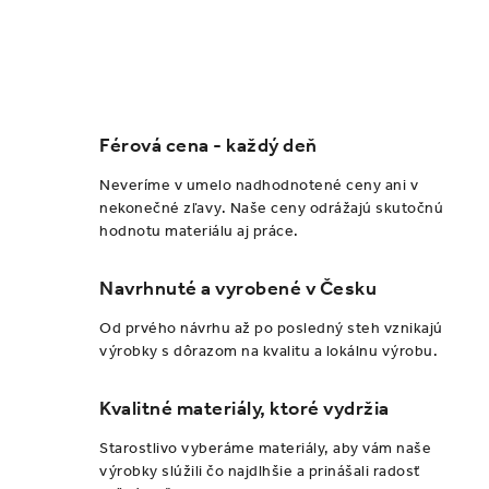
O
v
l
Férová cena - každý deň
á
d
Neveríme v umelo nadhodnotené ceny ani v
a
nekonečné zľavy. Naše ceny odrážajú skutočnú
hodnotu materiálu aj práce.
c
i
Navrhnuté a vyrobené v Česku
e
p
Od prvého návrhu až po posledný steh vznikajú
r
výrobky s dôrazom na kvalitu a lokálnu výrobu.
v
k
Kvalitné materiály, ktoré vydržia
y
Starostlivo vyberáme materiály, aby vám naše
v
výrobky slúžili čo najdlhšie a prinášali radosť