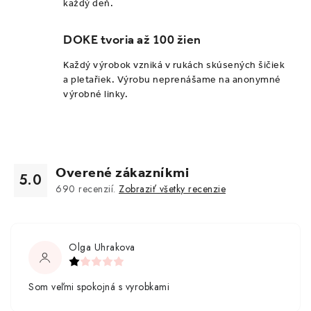
ý
každý deň.
p
i
DOKE tvoria až 100 žien
s
Každý výrobok vzniká v rukách skúsených šičiek
u
a pletařiek. Výrobu neprenášame na anonymné
výrobné linky.
Overené zákazníkmi
5.0
690
recenzií.
Zobraziť všetky recenzie
Olga Uhrakova
Som veľmi spokojná s vyrobkami